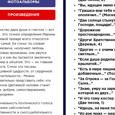
(Две песни, 2)
ФОТОАЛЬБОМЫ
"Вы, идущие мимо м
"Гришка-вор тебя 
ПРОИЗВЕДЕНИЯ
ополячил…" (Москв
"Два солнца стынут
Господи, пощади!..
енство дара души и глагола — вот
"Дорожкою
». Это точное определение Марины
простонародною…"
аевой прежде всего относится
"Други! Братственн
 самой. Ее стихи, по словам
(Деревья, 4)
амовича, «излучают любовь
"Другие — с очами 
бовью пронизаны, они рвутся
светлым…"
произведения
персонажи
у и как бы пытаются заключить
"Если душа родила
мир в объятия. Это — их главная
крылатой…"
сть. Стихи эти писаны
"Есть в мире лишни
ушевной щедрости, от сердечной
добавочные…" (Поэ
чительности... Можно
"За Отрока — за Го
вительно представить себе, что
Сына…"
ихов Цветаевой человек станет
"Знаю, умру на заре
е, добрее, самоотверженнее,
ения
Произведения
Произ
которой из двух..."
ороднее».
"И что тому косте
(Две песни, 1)
инальность поэтического голоса,
у
Ода на день
Недор
тание «абсолютной
"Идешь, на меня п
восшествия на
ственности и сногсшибательного
"Из рук моих — не