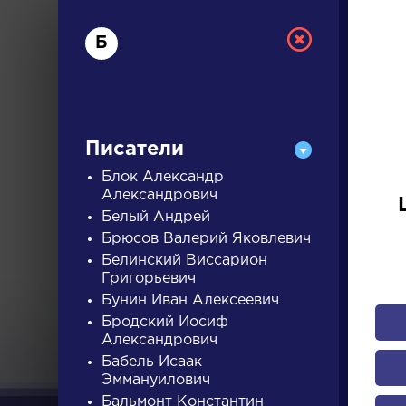
Б
Писатели
Блок Александр
Александрович
Белый Андрей
РУС
Брюсов Валерий Яковлевич
Белинский Виссарион
Григорьевич
ДЛЯ 
Бунин Иван Алексеевич
Бродский Иосиф
Александрович
А
Б
В
Г
Д
Е
Ж
З
Бабель Исаак
Эммануилович
Бальмонт Константин