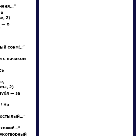
еня..."
не
е, 2)
 — о
"
НАЙТИ
ый сонм!.."
и с личиком
словарь
сь
е,
ты, 2)
лубя — за
! На
ведения
Писатели
р остылый…"
осль
Бунин Иван
охожий…"
Алексеевич
рукотворный