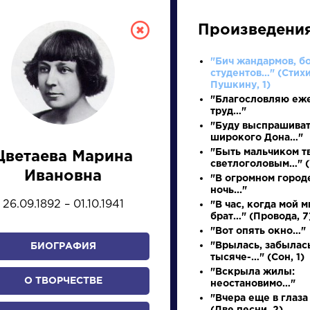
Произведени
"Бич жандармов, б
студентов…" (Стихи
Пушкину, 1)
"Благословляю еж
труд…"
"Буду выспрашива
широкого Дона…"
"Быть мальчиком т
Цветаева Марина
светлоголовым…" (
СКАЯ ЛИТЕРА
Ивановна
"В огромном город
ночь..."
26.09.1892 – 01.10.1941
"В час, когда мой 
ПРЕЗЕНТАЦИЙ, УРОКОВ 
брат…" (Провода, 7
"Вот опять окно…"
"Врылась, забылась
БИОГРАФИЯ
тысяче-…" (Сон, 1)
И
К
Л
М
Н
О
П
Р
С
Т
У
Ф
Х
"Вскрыла жилы:
О ТВОРЧЕСТВЕ
неостановимо…"
"Вчера еще в глаза