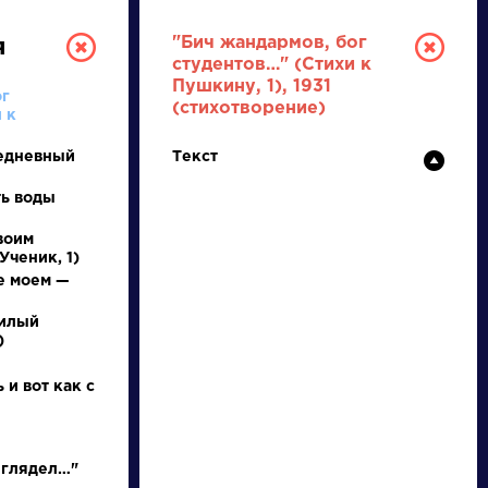
"Бич жандармов, бог
я
студентов…" (Стихи к
Пушкину, 1), 1931
ог
(стихотворение)
 к
едневный
Текст
ть воды
воим
Ученик, 1)
ТУРА
е моем —
милый
И ЕГЭ
)
 и вот как с
Ц
Ч
Ш
Щ
Э
Ю
Я
...
 глядел…"