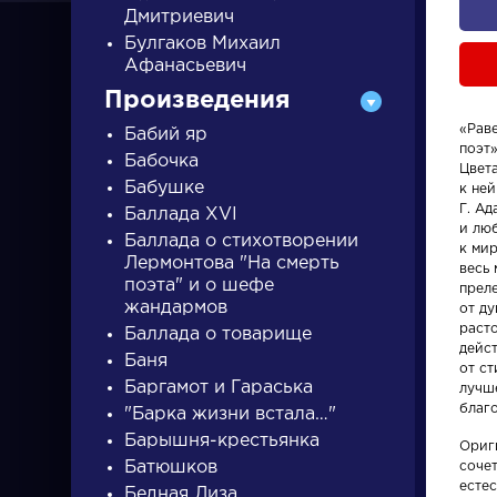
Дмитриевич
Булгаков Михаил
Афанасьевич
Произведения
«Рав
Бабий яр
поэт
Бабочка
ПИСАТЕЛИ
Цвет
Бабушке
к ней
Г. Ад
Баллада XVI
и лю
Баллада о стихотворении
писатели
к мир
Лермонтова "На смерть
весь 
поэта" и о шефе
преле
жандармов
от д
расто
Баллада о товарище
дейст
Баня
от ст
Баргамот и Гараська
лучш
Писатели
Произвед
благ
"Барка жизни встала…"
Барышня-крестьянка
Ориг
Гончаров Иван
На птичк
Батюшков
соче
Александрович
есте
Бедная Лиза