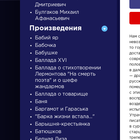
Дмитриевич
Булгаков Михаил
Афанасьевич
Произведения
Нам 
Бабий яр
нево
Бабочка
ПИСАТЕЛИ
то г
Бабушке
дост
совр
Баллада XVI
полов
Баллада о стихотворении
писатели
в да
Лермонтова "На смерть
— др
поэта" и о шефе
русс
жандармов
поме
с эт
Баллада о товарище
восп
Баня
возде
Баргамот и Гараська
испы
Персонажи
Произвед
Утра
"Барка жизни встала…"
писа
Барышня-крестьянка
в су
Алоизий
На птичк
Батюшков
старц
Могарыч
треп
Бедная Лиза