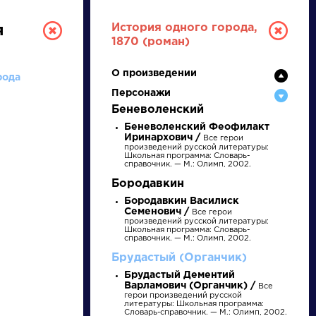
История одного города,
я
1870 (роман)
ы
О произведении
рода
Персонажи
Беневоленский
Беневоленский Феофилакт
Иринархович /
Все герои
произведений русской литературы:
Школьная программа: Словарь-
справочник. — М.: Олимп, 2002.
ТУРА
Бородавкин
Бородавкин Василиск
Семенович /
Все герои
И ЕГЭ
произведений русской литературы:
Школьная программа: Словарь-
справочник. — М.: Олимп, 2002.
Брудастый (Органчик)
Ц
Ч
Ш
Щ
Э
Брудастый Дементий
Ю
Я
...
Варламович (Органчик) /
Все
герои произведений русской
литературы: Школьная программа:
Словарь-справочник. — М.: Олимп, 2002.