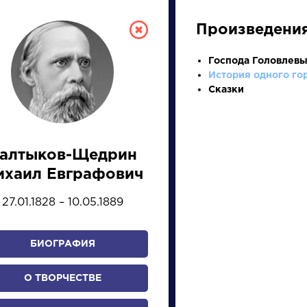
Произведени
Господа Головлев
История одного го
Сказки
алтыков-Щедрин
СКАЯ ЛИТЕРА
ихаил Евграфович
27.01.1828 – 10.05.1889
ПРЕЗЕНТАЦИЙ, УРОКОВ 
БИОГРАФИЯ
И
К
Л
М
Н
О
П
Р
С
Т
У
Ф
Х
О ТВОРЧЕСТВЕ