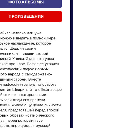
ФОТОАЛЬБОМЫ
ПРОИЗВЕДЕНИЯ
сейчас нелегко или уже
зможно изведать в полной мере
орькое наслаждение, которое
авлял Щедрин своим
еменникам — людям второй
ины XIX века. Эта эпоха ушла
произведения
персонажи
лекое прошлое. Пафос ее утрачен
аматический пафос борьбы
кого народа с самодержавно-
щичьим строем. Вместе
им пафосом утрачены та острота
риятия Щедрина и то обжигающее
йствие его сатиры, какие
тывали люди его времени.
ения
Произведения
Писате
чено и живое ощущение личности
теля, предстоявшей перед эпохой
ровых образах «сатирического
у
Вечернее
Брюс
а», перед которым «все
размышление
Валер
ещет», «прокурора» русской