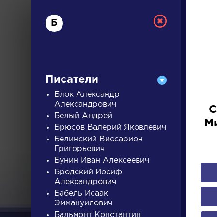
Б
Писатели
Блок Александр
Александрович
С
Белый Андрей
РУС
М
Брюсов Валерий Яковлевич
Белинский Виссарион
Григорьевич
ДЛЯ 
Бунин Иван Алексеевич
Бродский Иосиф
Александрович
А
Б
В
Г
Д
Е
Ж
З
Бабель Исаак
Эммануилович
Бальмонт Константин