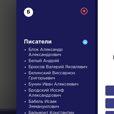
Б
Писатели
Блок Александр
Александрович
Белый Андрей
РУС
Брюсов Валерий Яковлевич
Белинский Виссарион
Григорьевич
ДЛЯ 
Бунин Иван Алексеевич
Бродский Иосиф
Александрович
А
Б
В
Г
Д
Е
Ж
З
Бабель Исаак
Эммануилович
Бальмонт Константин