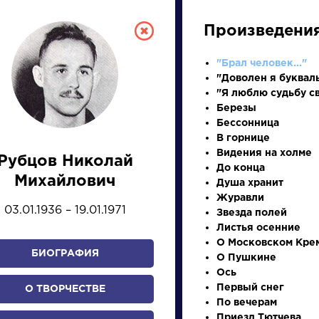
Произведени
"Брал человек..."
"Доволен я букваль
"Я люблю судьбу св
Березы
Бессонница
В горнице
Видения на холме
Рубцов Николай
До конца
СКАЯ ЛИТЕРА
Михайлович
Душа хранит
Журавли
03.01.1936 – 19.01.1971
Звезда полей
ПРЕЗЕНТАЦИЙ, УРОКОВ 
Листья осенние
О Московском Кре
БИОГРАФИЯ
О Пушкине
Ось
И
К
Л
М
Н
О
П
Р
С
Т
У
Ф
Х
Первый снег
О ТВОРЧЕСТВЕ
По вечерам
Приезд Тютчева