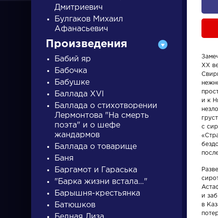
Дмитриевич
Булгаков Михаил
Афанасьевич
Произведения
Заме
Бабий яр
XX в
Бабочка
ПИСАТЕЛИ
Свири
Бабушке
нежн
прост
Баллада XVI
и к 
Баллада о стихотворении
писатели
незл
Лермонтова "На смерть
груст
поэта" и о шефе
с сир
жандармов
«Стр
безд
Баллада о товарище
посл
Баня
Баргамот и Гараська
Разв
Словарь
Произвед
сиро
"Барка жизни встала…"
Астаф
Барышня-крестьянка
и за
аллегория
На птичк
Батюшков
в Каз
поте
Бедная Лиза