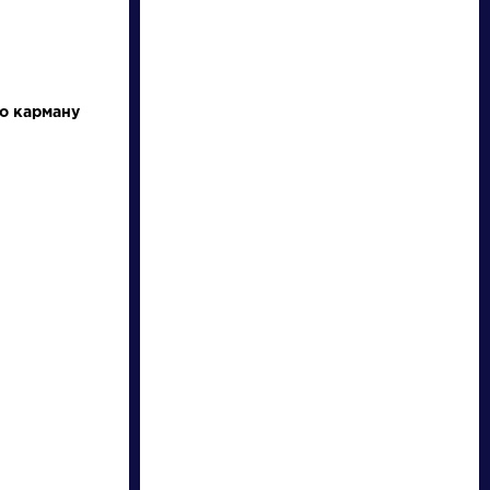
по карману
НАЙТИ
словарь
ведения
Писатели
осль
Брюсов
Валерий