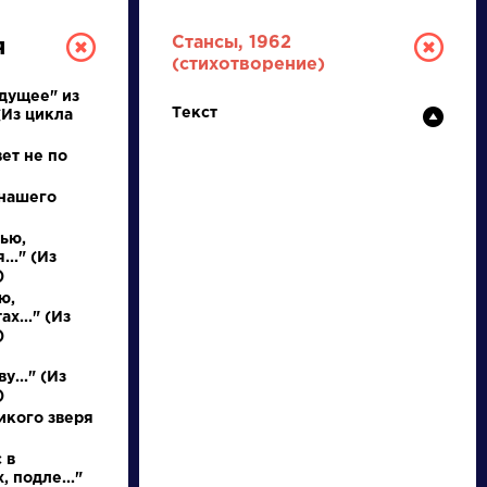
Стансы, 1962
я
(стихотворение)
ядущее" из
Текст
(Из цикла
ет не по
 нашего
ью,
РУССКАЯ
.." (Из
)
ю,
ЛИТЕРАТУРА
х..." (Из
)
ДЛЯ ПРЕЗЕНТАЦИЙ,
у..." (Из
УРОКОВ И ЕГЭ
)
икого зверя
А
Б
В
Г
Д
Е
Ж
З
И
К
Л
М
 в
, подле..."